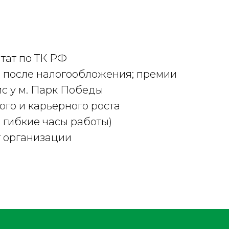
тат по ТК РФ
б. после налогообложения; премии
с у м. Парк Победы
го и карьерного роста
ы гибкие часы работы)
т организации