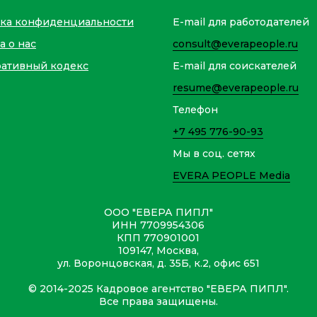
ка конфиденциальности
E-mail для работодателей
а о нас
consult@everapeople.ru
ативный кодекс
E-mail для соискателей
resume@everapeople.ru
Телефон
+7 495 776-90-93
Мы в соц. сетях
EVERA PEOPLE Media
ООО "ЕВЕРА ПИПЛ"
ИНН 7709954306
КПП 770901001
109147, Москва,
ул. Воронцовская, д. 35Б, к.2, офис 651
© 2014-2025 Кадровое агентство "ЕВЕРА ПИПЛ".
Все права защищены.