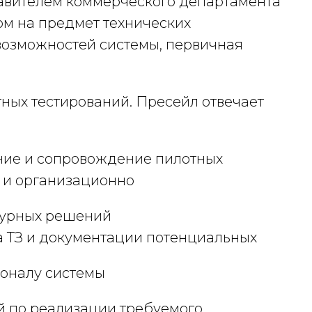
тавителем коммерческого департамента
ом на предмет технических
возможностей системы, первичная
ных тестирований. Пресейл отвечает
ние и сопровождение пилотных
 и организационно
турных решений
а ТЗ и документации потенциальных
ионалу системы
й по реализации требуемого